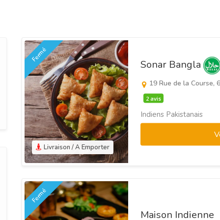
Fermé
Sonar Bangla
19 Rue de la Course, 
2 avis
Indiens Pakistanais
V
Livraison / A Emporter
Fermé
Maison Indienne