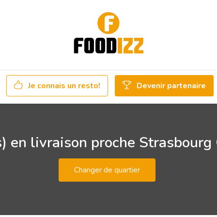
Je connais un resto!
Devenir partenaire
) en livraison proche Strasbour
Changer de quartier