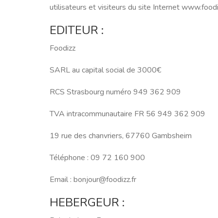
utilisateurs et visiteurs du site Internet www.foodiz
EDITEUR :
Foodizz
SARL au capital social de 3000€
RCS Strasbourg numéro 949 362 909
TVA intracommunautaire FR 56 949 362 909
19 rue des chanvriers, 67760 Gambsheim
Téléphone :
009 061 27 90
Email :
rf.zzidoof@ruojnob
HEBERGEUR :