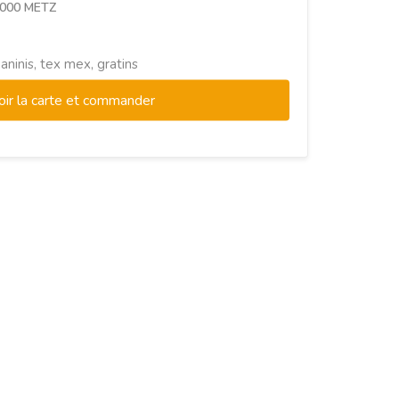
57000 METZ
aninis, tex mex, gratins
oir la carte et commander