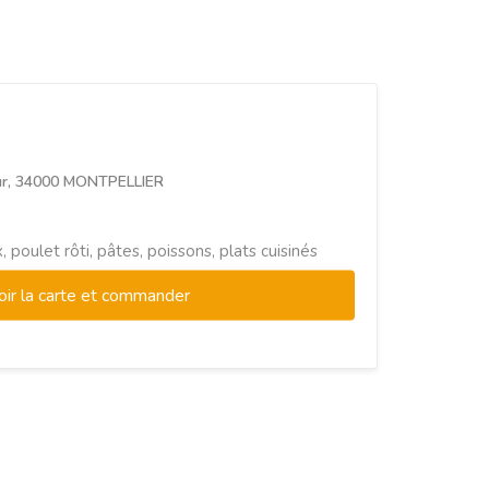
ur, 34000 MONTPELLIER
 poulet rôti, pâtes, poissons, plats cuisinés
oir la carte et commander