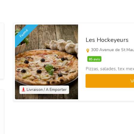
Fermé
Les Hockeyeurs
300 Avenue de St Ma
85 avis
Pizzas, salades, tex mex,
V
Livraison / A Emporter