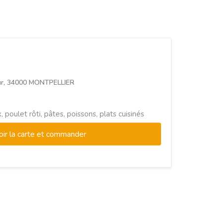
ur, 34000 MONTPELLIER
 poulet rôti, pâtes, poissons, plats cuisinés
oir la carte et commander