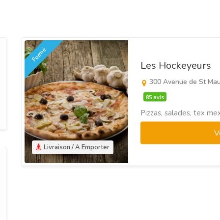
Fermé
Les Hockeyeurs
300 Avenue de St Ma
85 avis
Pizzas, salades, tex mex,
V
Livraison / A Emporter