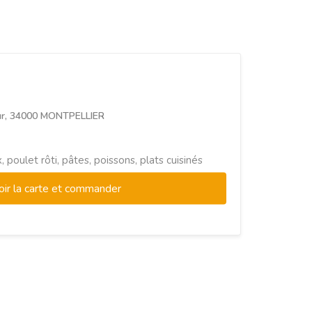
ur, 34000 MONTPELLIER
 poulet rôti, pâtes, poissons, plats cuisinés
oir la carte et commander