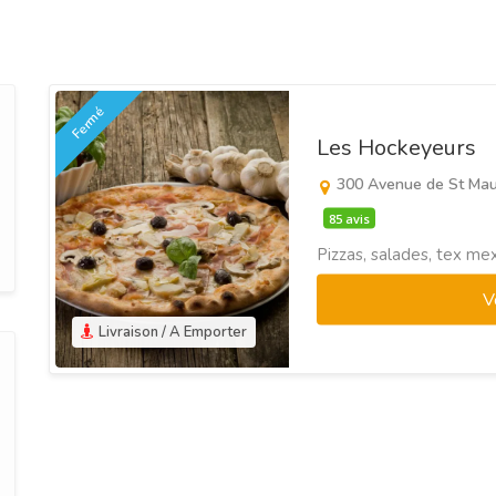
Fermé
Les Hockeyeurs
300 Avenue de St Ma
85 avis
Pizzas, salades, tex mex,
V
Livraison / A Emporter