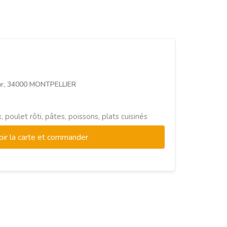
ur, 34000 MONTPELLIER
 poulet rôti, pâtes, poissons, plats cuisinés
oir la carte et commander