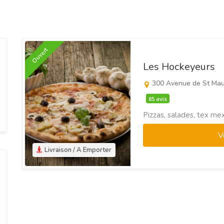
Ouvert
Les Hockeyeurs
300 Avenue de St Ma
85 avis
Pizzas, salades, tex mex,
V
Livraison / A Emporter