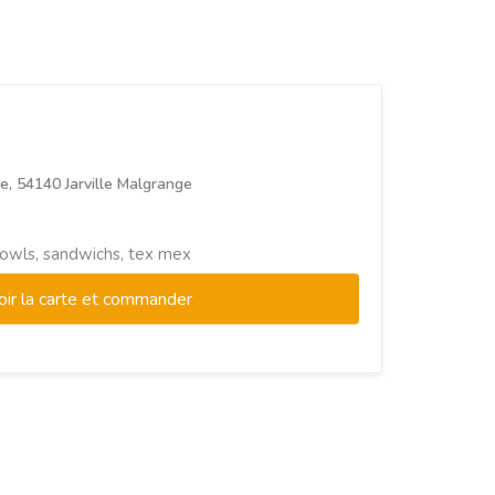
ue, 54140 Jarville Malgrange
 bowls, sandwichs, tex mex
oir la carte et commander