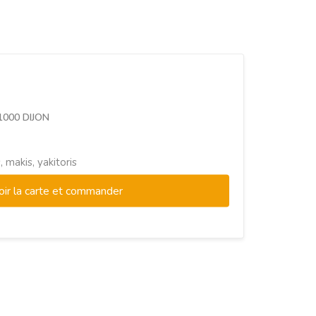
21000 DIJON
, makis, yakitoris
oir la carte et commander