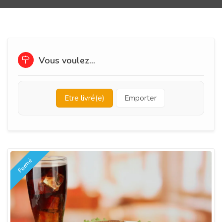
Vous voulez...
Etre livré(e)
Emporter
Fermé