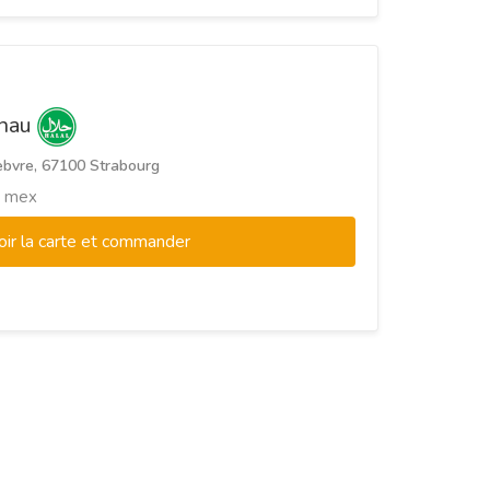
inau
ebvre, 67100 Strabourg
ex mex
oir la carte et commander