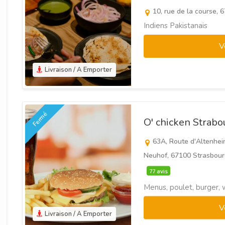
10, rue de la course,
Indiens Pakistanais
V
Livraison / A Emporter
Fermé
O' chicken Strab
63A, Route d'Altenhei
Neuhof, 67100 Strasbour
77 avis
Menus, poulet, burger, 
V
Livraison / A Emporter