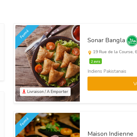
Fermé
Sonar Bangla
19 Rue de la Course, 
2 avis
Indiens Pakistanais
V
Livraison / A Emporter
Fermé
Maison Indienne