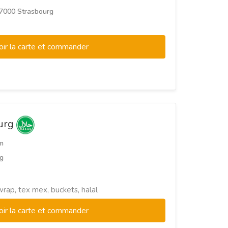
 67000 Strasbourg
oir la carte et commander
ourg
m
g
wrap, tex mex, buckets, halal
oir la carte et commander