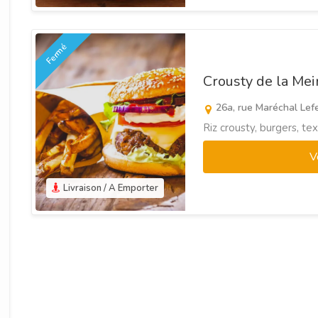
Fermé
Crousty de la Me
26a, rue Maréchal Lef
Riz crousty, burgers, t
V
Livraison / A Emporter