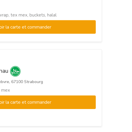
wrap, tex mex, buckets, halal
oir la carte et commander
inau
ebvre, 67100 Strabourg
ex mex
oir la carte et commander