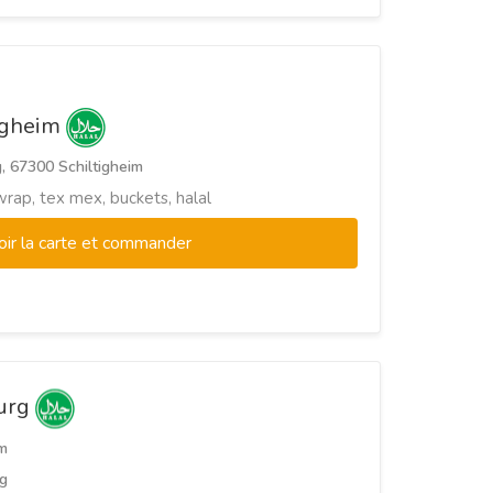
tigheim
, 67300 Schiltigheim
wrap, tex mex, buckets, halal
oir la carte et commander
ourg
m
g