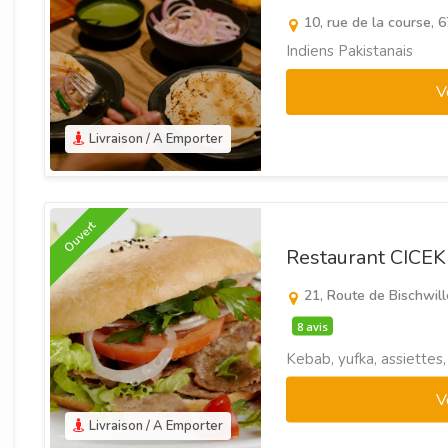
10, rue de la course,
Indiens Pakistanais
V
Livraison / A Emporter
Ouvert
Restaurant CICE
21, Route de Bischwill
8 avis
Kebab, yufka, assiettes,
V
Livraison / A Emporter