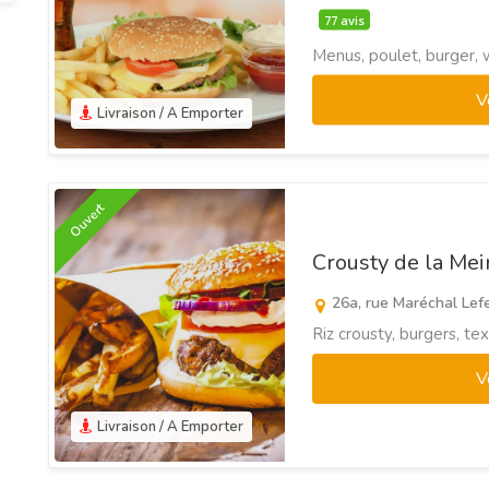
77 avis
Menus, poulet, burger, 
V
Livraison / A Emporter
Ouvert
Crousty de la Me
26a, rue Maréchal Lef
Riz crousty, burgers, t
V
Livraison / A Emporter