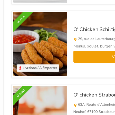
Ouvert
O' Chicken Schil
29, rue de Lauterbourg
Menus, poulet, burger, 
V
Livraison / A Emporter
Ouvert
O' chicken Strab
63A, Route d'Altenhei
Neuhof, 67100 Strasbour