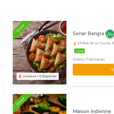
Ouvert
Sonar Bangla
19 Rue de la Course, 
2 avis
Indiens Pakistanais
V
Livraison / A Emporter
Ouvert
Maison Indienne