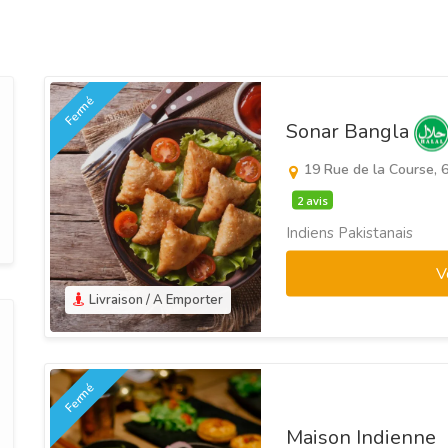
Fermé
Sonar Bangla
19 Rue de la Course, 
2 avis
Indiens Pakistanais
V
Livraison / A Emporter
Fermé
Maison Indienne