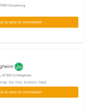
 67000 Strasbourg
oir la carte et commander
tigheim
, 67300 Schiltigheim
wrap, tex mex, buckets, halal
oir la carte et commander