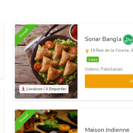
Ouvert
Sonar Bangla
19 Rue de la Course, 
2 avis
Indiens Pakistanais
V
Livraison / A Emporter
Ouvert
Maison Indienne