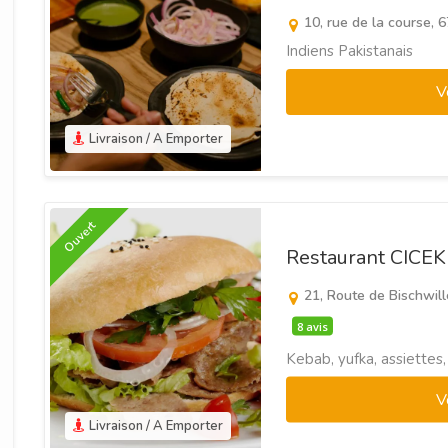
10, rue de la course,
Indiens Pakistanais
V
Livraison / A Emporter
Ouvert
Restaurant CICE
21, Route de Bischwill
8 avis
Kebab, yufka, assiettes,
V
Livraison / A Emporter