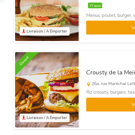
77 avis
Menus, poulet, burger, 
V
Livraison / A Emporter
Ouvert
Crousty de la Me
26a, rue Maréchal Lef
Riz crousty, burgers, t
V
Livraison / A Emporter