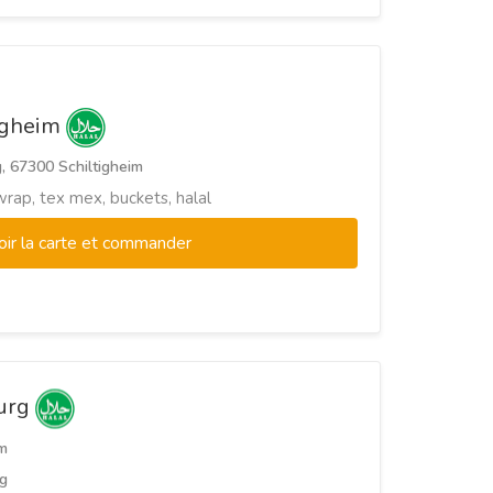
tigheim
, 67300 Schiltigheim
wrap, tex mex, buckets, halal
oir la carte et commander
ourg
m
g