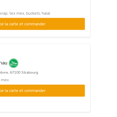
wrap, tex mex, buckets, halal
oir la carte et commander
inau
ebvre, 67100 Strabourg
ex mex
oir la carte et commander