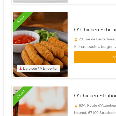
Ouvert
O' Chicken Schil
29, rue de Lauterbourg
Menus, poulet, burger, 
V
Livraison / A Emporter
Ouvert
O' chicken Strab
63A, Route d'Altenhei
Neuhof, 67100 Strasbour