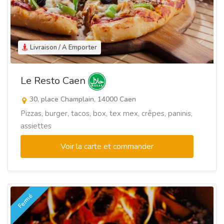
Livraison / A Emporter
Le Resto Caen
30, place Champlain, 14000 Caen
Pizzas, burger, tacos, box, tex mex, crêpes, paninis,
assiettes
Voir la carte et commander
Fermé