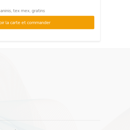
aninis, tex mex, gratins
oir la carte et commander