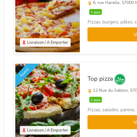
6, rue Harelle, 57000 
1 avis
Pizzas, burgers, pâtes, 
V
Livraison / A Emporter
Fermé
Top pizza
12 Rue du Sablon, 57
1 avis
Pizzas, salades, paninis
V
Livraison / A Emporter