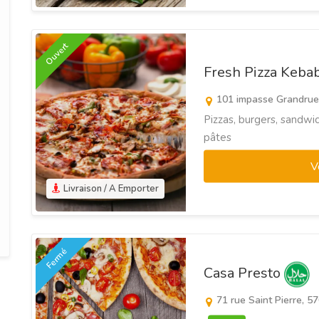
Ouvert
Fresh Pizza Keba
101 impasse Grandrue
Pizzas, burgers, sandwic
pâtes
V
Livraison / A Emporter
Fermé
Casa Presto
71 rue Saint Pierre, 