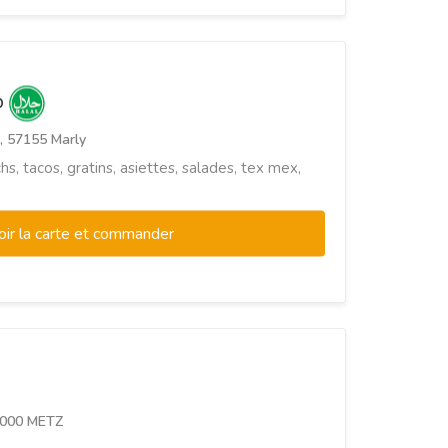
b
, 57155 Marly
hs, tacos, gratins, asiettes, salades, tex mex,
oir la carte et commander
57000 METZ