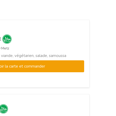
t
0 Metz
, viande, végétarien, salade, samoussa
oir la carte et commander