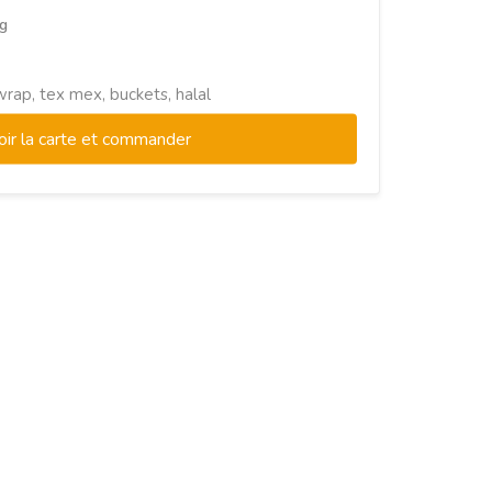
g
wrap, tex mex, buckets, halal
oir la carte et commander