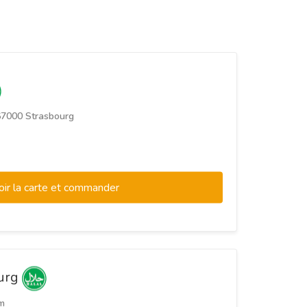
67000 Strasbourg
oir la carte et commander
ourg
m