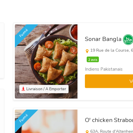
Fermé
Sonar Bangla
19 Rue de la Course, 
2 avis
Indiens Pakistanais
V
Livraison / A Emporter
Fermé
O' chicken Strab
63A, Route d'Altenhei