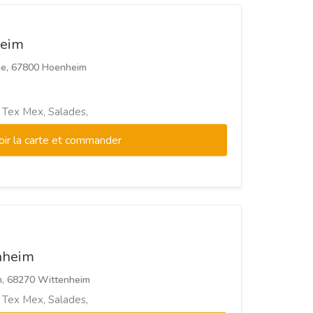
heim
que, 67800 Hoenheim
, Tex Mex, Salades,
oir la carte et commander
nheim
m, 68270 Wittenheim
, Tex Mex, Salades,