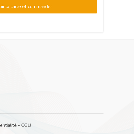
oir la carte et commander
entialité
-
CGU