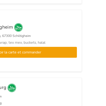
tigheim
, 67300 Schiltigheim
wrap, tex mex, buckets, halal
oir la carte et commander
ourg
m
g