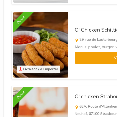
Ouvert
O' Chicken Schil
29, rue de Lauterbourg
Menus, poulet, burger, 
V
Livraison / A Emporter
Ouvert
O' chicken Strab
63A, Route d'Altenhei
Neuhof, 67100 Strasbour