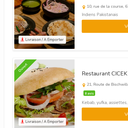
10, rue de la course,
Indiens Pakistanais
V
Livraison / A Emporter
Ouvert
Restaurant CICE
21, Route de Bischwill
8 avis
Kebab, yufka, assiettes,
V
Livraison / A Emporter