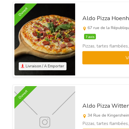
Ouvert
Aldo Pizza Hoen
67 rue de la Républi
7 avis
Pizzas, tartes flambées
V
Livraison / A Emporter
Ouvert
Aldo Pizza Witte
34 Rue de Kingershei
Pizzas, tartes flambées