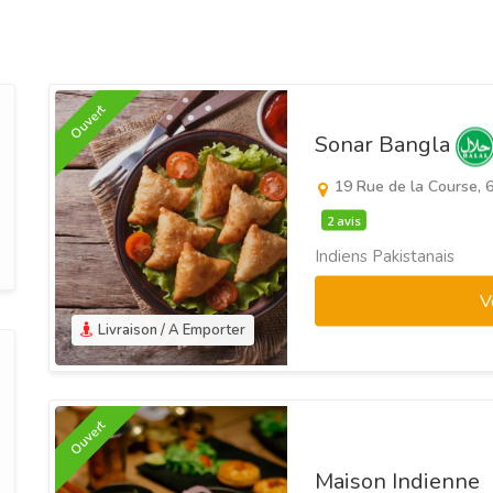
Ouvert
Sonar Bangla
19 Rue de la Course, 
2 avis
Indiens Pakistanais
V
Livraison / A Emporter
Ouvert
Maison Indienne