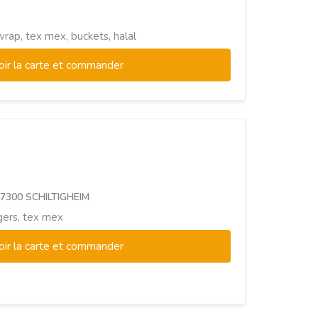
wrap, tex mex, buckets, halal
oir la carte et commander
67300 SCHILTIGHEIM
gers, tex mex
oir la carte et commander