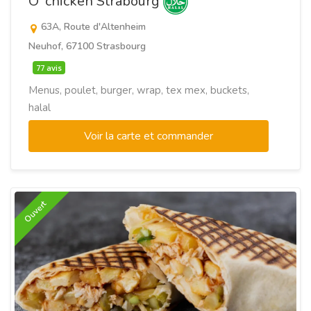
O' chicken Strabourg
63A, Route d'Altenheim
Neuhof, 67100 Strasbourg
77 avis
Menus, poulet, burger, wrap, tex mex, buckets,
halal
Voir la carte et commander
Ouvert