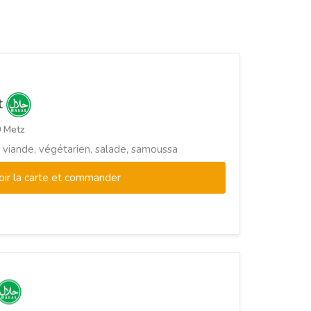
t
0 Metz
, viande, végétarien, salade, samoussa
oir la carte et commander