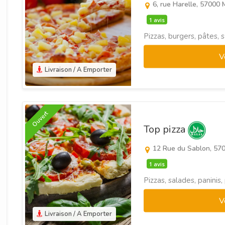
6, rue Harelle, 57000 
1 avis
Pizzas, burgers, pâtes, 
V
Livraison / A Emporter
Ouvert
Top pizza
12 Rue du Sablon, 57
1 avis
Pizzas, salades, paninis
V
Livraison / A Emporter