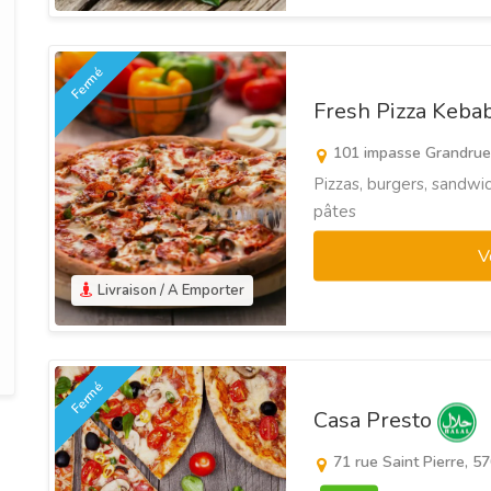
Fermé
Fresh Pizza Keba
101 impasse Grandrue
Pizzas, burgers, sandwic
pâtes
V
Livraison / A Emporter
Fermé
Casa Presto
71 rue Saint Pierre, 