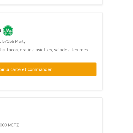
b
, 57155 Marly
hs, tacos, gratins, asiettes, salades, tex mex,
oir la carte et commander
57000 METZ