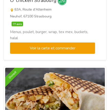
O' chicken Strabourg
63A, Route d'Altenheim
Neuhof, 67100 Strasbourg
77 avis
Menus, poulet, burger, wrap, tex mex, buckets,
halal
Voir la carte et commander
Ouvert