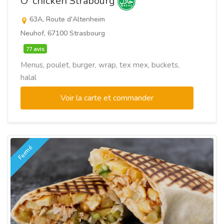
O' chicken Strabourg
63A, Route d'Altenheim
Neuhof, 67100 Strasbourg
77 avis
Menus, poulet, burger, wrap, tex mex, buckets,
halal
Voir la carte et commander
Fermé