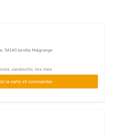
ue, 54140 Jarville Malgrange
 bowls, sandwichs, tex mex
oir la carte et commander