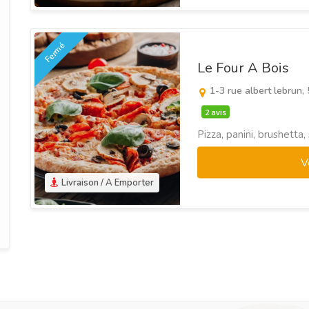
Fermé
Le Four A Bois
1-3 rue albert lebrun,
2 avis
Pizza, panini, brushetta,
V
Livraison / A Emporter