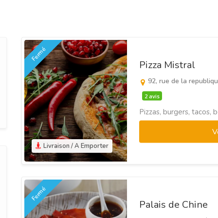
Fermé
Pizza Mistral
92, rue de la republiq
2 avis
Pizzas, burgers, tacos,
V
Livraison / A Emporter
Fermé
Palais de Chine