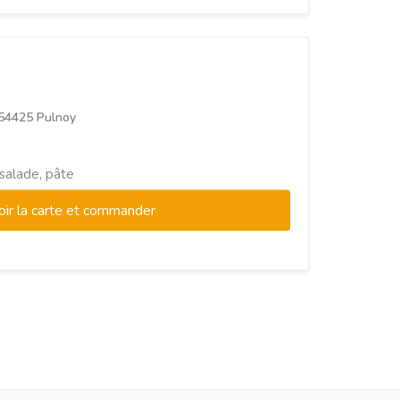
 54425 Pulnoy
 salade, pâte
oir la carte et commander