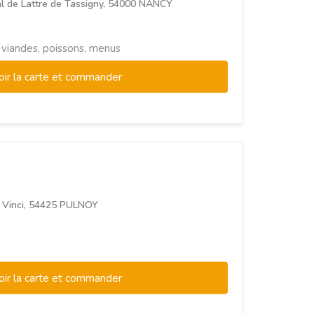
l de Lattre de Tassigny, 54000 NANCY
, viandes, poissons, menus
oir la carte et commander
 Vinci, 54425 PULNOY
oir la carte et commander