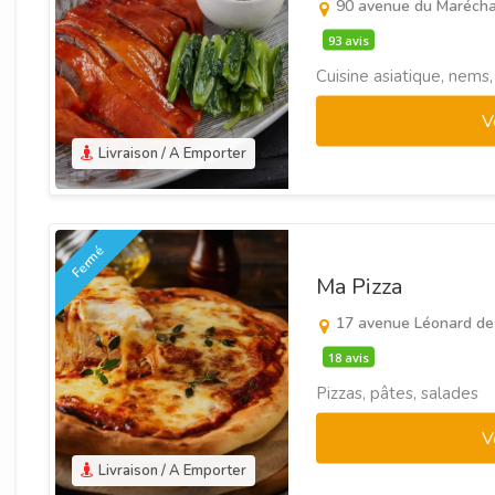
90 avenue du Marécha
93 avis
Cuisine asiatique, nems
V
Livraison / A Emporter
Fermé
Ma Pizza
17 avenue Léonard de
18 avis
Pizzas, pâtes, salades
V
Livraison / A Emporter